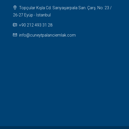
Topçular Kışla Cd. Sarıyaşarpala San. Çarş. No: 23 /
26-27 Eyüp - İstanbul
+90 212 493 31 28
info@cuneytpalanciemlak.com