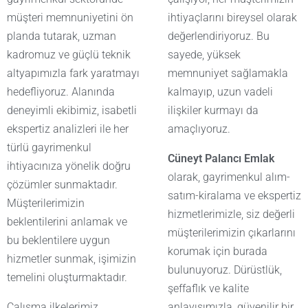
müşteri memnuniyetini ön
ihtiyaçlarını bireysel olarak
planda tutarak, uzman
değerlendiriyoruz. Bu
kadromuz ve güçlü teknik
sayede, yüksek
altyapımızla fark yaratmayı
memnuniyet sağlamakla
hedefliyoruz. Alanında
kalmayıp, uzun vadeli
deneyimli ekibimiz, isabetli
ilişkiler kurmayı da
ekspertiz analizleri ile her
amaçlıyoruz.
türlü gayrimenkul
Cüneyt Palancı Emlak
ihtiyacınıza yönelik doğru
olarak, gayrimenkul alım-
çözümler sunmaktadır.
satım-kiralama ve ekspertiz
Müşterilerimizin
hizmetlerimizle, siz değerli
beklentilerini anlamak ve
müşterilerimizin çıkarlarını
bu beklentilere uygun
korumak için burada
hizmetler sunmak, işimizin
bulunuyoruz. Dürüstlük,
temelini oluşturmaktadır.
şeffaflık ve kalite
Çalışma ilkelerimiz
anlayışımızla, güvenilir bir