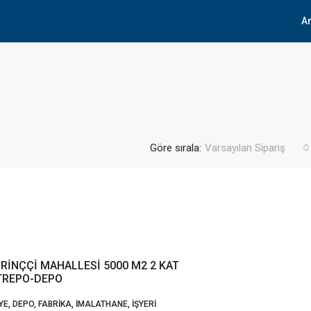
A
Göre sırala:
Varsayılan Sipariş
İRİNÇÇİ MAHALLESİ 5000 M2 2 KAT
TREPO-DEPO
E, DEPO, FABRIKA, İMALATHANE, İŞYERI