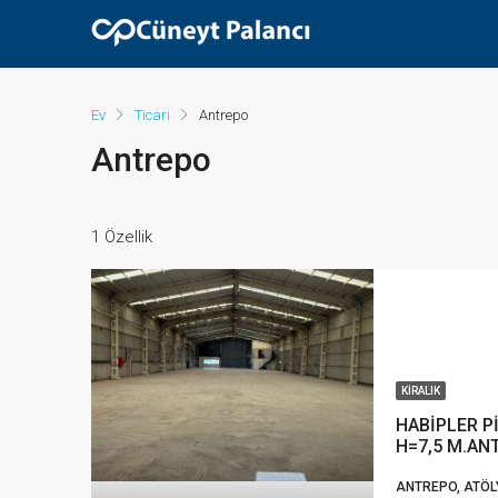
Ev
Ticari
Antrepo
Antrepo
1 Özellik
KIRALIK
HABİPLER P
H=7,5 M.AN
ANTREPO, ATÖLY