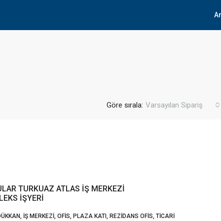
A
Göre sırala:
Varsayılan Sipariş
LAR TURKUAZ ATLAS İŞ MERKEZİ
LEKS İŞYERİ
ÜKKAN, İŞ MERKEZI, OFIS, PLAZA KATI, REZIDANS OFIS, TICARI