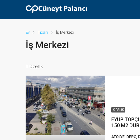
Ev
Ticari
İş Merkezi
İş Merkezi
1 Özellik
KIRALIK
EYÜP TOPÇU
150 M2 DUB
ATÖLYE, DEPO, D