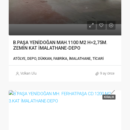
B.PAŞA YENİDOĞAN MAH.1100 M2 H=2,75M.
ZEMİN KAT İMALATHANE-DEPO
ATÖLYE, DEPO, DÜKKAN, FABRIKA, İMALATHANE, TICARI
Volkan Ulu
9 ay önce
KIRALIK