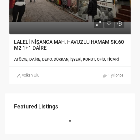
LALELİ NİŞANCA MAH. HAVUZLU HAMAM SK.60
M2 1+1 DAİRE
ATÖLYE, DAIRE, DEPO, DÜKKAN, İŞYERI, KONUT, OFIS, TICARI
Volkan Ulu
1 yıl önce
Featured Listings