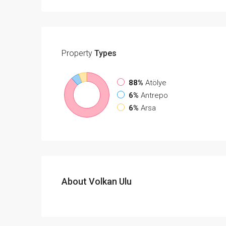
Property
Types
88%
Atölye
6%
Antrepo
6%
Arsa
About Volkan Ulu