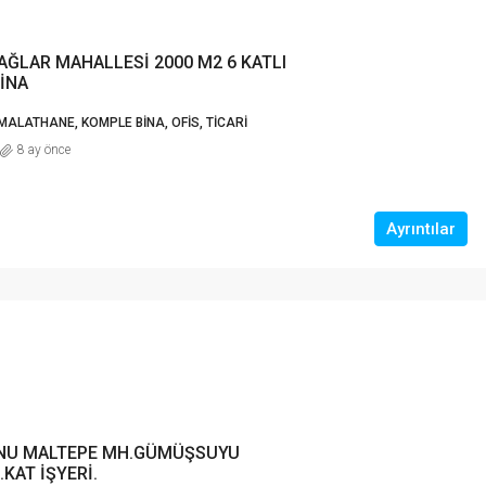
AĞLAR MAHALLESİ 2000 M2 6 KATLI
İNA
İMALATHANE, KOMPLE BINA, OFIS, TICARI
8 ay önce
Ayrıntılar
NU MALTEPE MH.GÜMÜŞSUYU
.KAT İŞYERİ.