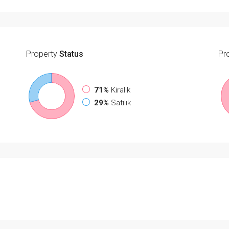
Property
Status
Pr
71%
Kiralık
29%
Satılık