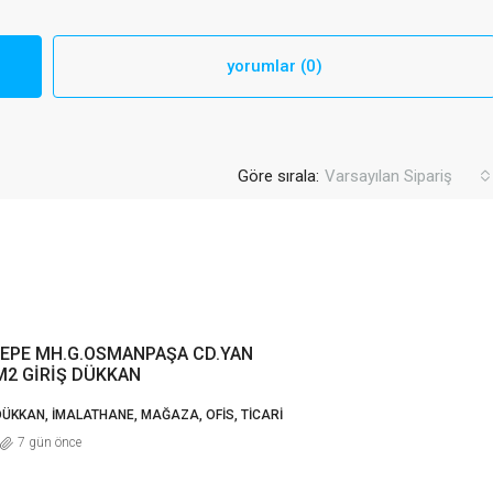
yorumlar (0)
Göre sırala:
Varsayılan Sipariş
EPE MH.G.OSMANPAŞA CD.YAN
M2 GİRİŞ DÜKKAN
DÜKKAN, İMALATHANE, MAĞAZA, OFIS, TICARI
7 gün önce