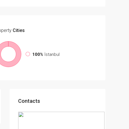
operty
Cities
100%
İstanbul
Contacts