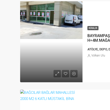
KIRALIK
BAYRAMPAŞA
H=4M.MAĞA
ATÖLYE, DEPO,
Volkan Ulu