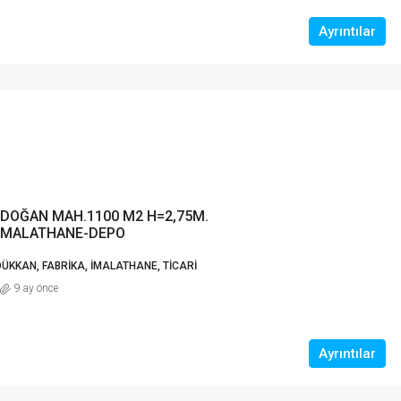
Ayrıntılar
İDOĞAN MAH.1100 M2 H=2,75M.
 İMALATHANE-DEPO
DÜKKAN, FABRIKA, İMALATHANE, TICARI
9 ay önce
Ayrıntılar