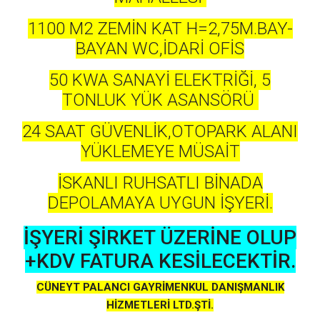
1100 M2 ZEMİN KAT H=2,75M.BAY-
BAYAN WC,İDARİ OFİS
50 KWA SANAYİ ELEKTRİĞİ, 5
TONLUK YÜK ASANSÖRÜ
24 SAAT GÜVENLİK,OTOPARK ALANI
YÜKLEMEYE MÜSAİT
İSKANLI RUHSATLI BİNADA
DEPOLAMAYA UYGUN İŞYERİ.
İŞYERİ ŞİRKET ÜZERİNE OLUP
+KDV FATURA KESİLECEKTİR.
CÜNEYT PALANCI GAYRİMENKUL DANIŞMANLIK
HİZMETLERİ LTD.ŞTİ.