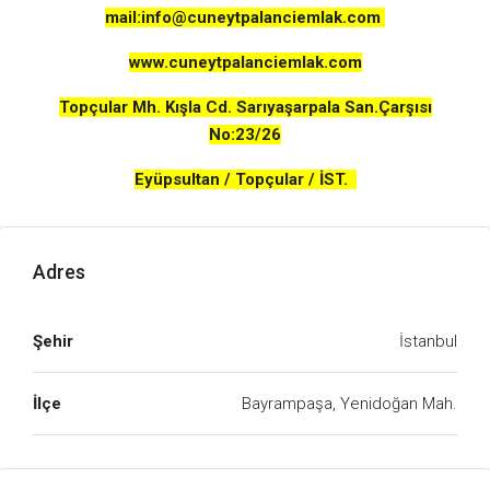
mail:
info@cuneytpalanciemlak.com
www.cuneytpalanciemlak.com
Topçular Mh. Kışla Cd. Sarıyaşarpala San.Çarşısı
No:23/26
Eyüpsultan / Topçular / İST.
Adres
Şehir
İstanbul
İlçe
Bayrampaşa, Yenidoğan Mah.