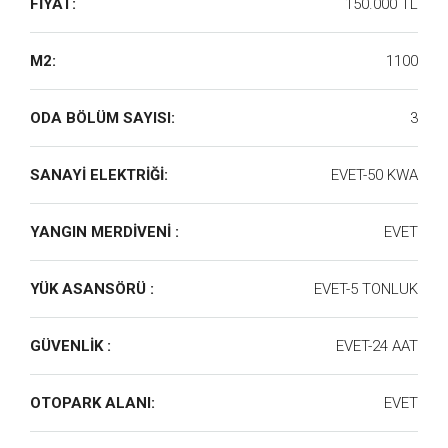
FİYAT:
150.000 TL
M2:
1100
ODA BÖLÜM SAYISI:
3
SANAYİ ELEKTRİĞİ:
EVET-50 KWA
YANGIN MERDİVENİ :
EVET
YÜK ASANSÖRÜ :
EVET-5 TONLUK
GÜVENLİK :
EVET-24 AAT
OTOPARK ALANI:
EVET