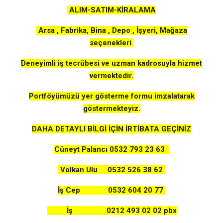
ALIM-SATIM-KİRALAMA
Arsa , Fabrika, Bina , Depo , İşyeri, Mağaza
seçenekleri
Deneyimli iş tecrübesi ve uzman kadrosuyla hizmet
vermektedir.
Portföyümüzü yer gösterme formu imzalatarak
göstermekteyiz.
DAHA DETAYLI BİLGİ İÇİN İRTİBATA GEÇİNİZ
Cüneyt Palancı 0532 793 23 63
Volkan Ulu 0532 526 38 62
İş Cep 0532 604 20 77
İş 0212 493 02 02 pbx