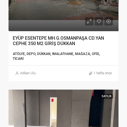
EYÜP ESENTEPE MH.G.OSMANPAŞA CD.YAN
CEPHE 350 M2 GİRİŞ DÜKKAN
ATÖLYE, DEPO, DÜKKAN, İMALATHANE, MAĞAZA, OFIS,
TICARI
Volkan Ulu
1 hafta önce
SATILIK