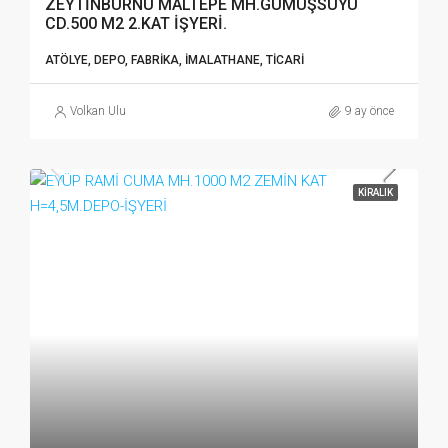
ZEYTİNBURNU MALTEPE MH.GÜMÜŞSUYU
CD.500 M2 2.KAT İŞYERİ.
ATÖLYE, DEPO, FABRIKA, İMALATHANE, TICARI
Volkan Ulu
9 ay önce
KIRALIK