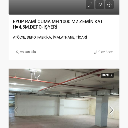
EYÜP RAMİ CUMA MH.1000 M2 ZEMİN KAT
H=4,5M.DEPO-İŞYERİ
ATÖLYE, DEPO, FABRIKA, İMALATHANE, TICARI
Volkan Ulu
9 ay önce
KIRALIK