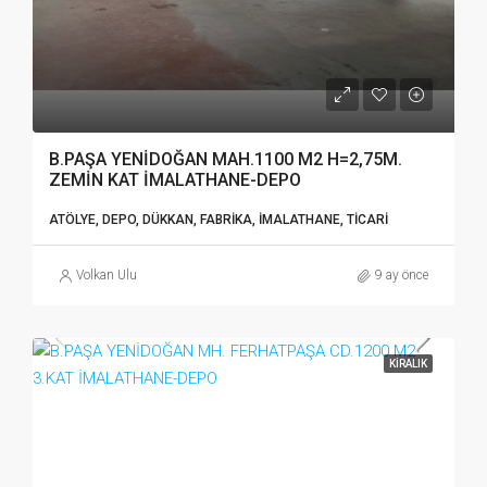
B.PAŞA YENİDOĞAN MAH.1100 M2 H=2,75M.
ZEMİN KAT İMALATHANE-DEPO
ATÖLYE, DEPO, DÜKKAN, FABRIKA, İMALATHANE, TICARI
Volkan Ulu
9 ay önce
KIRALIK