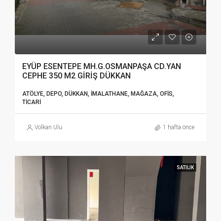
EYÜP ESENTEPE MH.G.OSMANPAŞA CD.YAN
CEPHE 350 M2 GİRİŞ DÜKKAN
ATÖLYE, DEPO, DÜKKAN, İMALATHANE, MAĞAZA, OFIS,
TICARI
Volkan Ulu
1 hafta önce
SATILIK