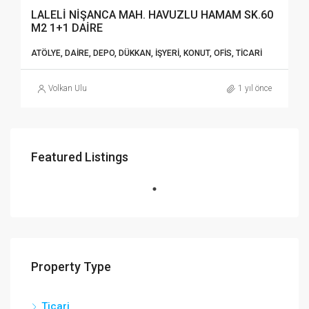
LALELİ NİŞANCA MAH. HAVUZLU HAMAM SK.60
M2 1+1 DAİRE
ATÖLYE, DAIRE, DEPO, DÜKKAN, İŞYERI, KONUT, OFIS, TICARI
Volkan Ulu
1 yıl önce
Featured Listings
Property Type
Ticari