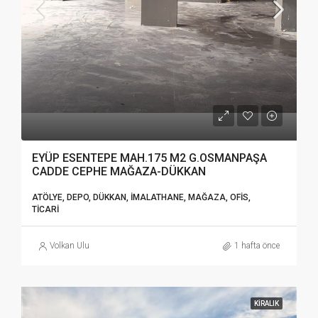
EYÜP ESENTEPE MAH.175 M2 G.OSMANPAŞA
CADDE CEPHE MAĞAZA-DÜKKAN
ATÖLYE, DEPO, DÜKKAN, İMALATHANE, MAĞAZA, OFIS,
TICARI
Volkan Ulu
1 hafta önce
KIRALIK