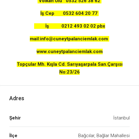
Volkan Ulu 0532 526 38 62
İş Cep 0532 604 20 77
İş 0212 493 02 02 pbx
mail:
info@cuneytpalanciemlak.com
www.cuneytpalanciemlak.com
Topçular Mh. Kışla Cd. Sarıyaşarpala San.Çarşısı
No:23/26
Adres
Şehir
İstanbul
İlçe
Bağcılar, Bağlar Mahallesi