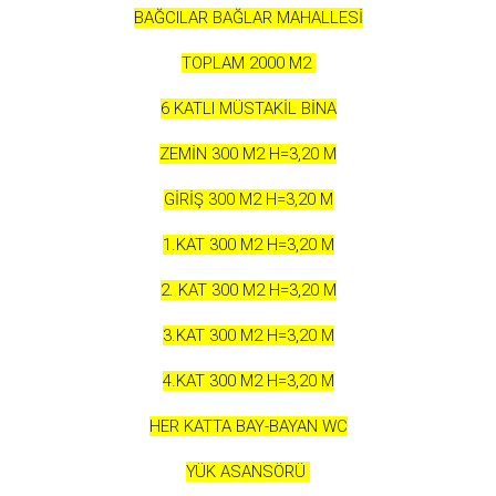
BAĞCILAR BAĞLAR MAHALLESİ
TOPLAM 2000 M2
6 KATLI MÜSTAKİL BİNA
ZEMİN 300 M2 H=3,20 M
GİRİŞ 300 M2 H=3,20 M
1.KAT 300 M2 H=3,20 M
2. KAT 300 M2 H=3,20 M
3.KAT 300 M2 H=3,20 M
4.KAT 300 M2 H=3,20 M
HER KATTA BAY-BAYAN WC
YÜK ASANSÖRÜ