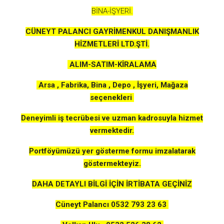
BİNA-İŞYERİ.
CÜNEYT PALANCI GAYRİMENKUL DANIŞMANLIK
HİZMETLERİ LTD.ŞTİ.
ALIM-SATIM-KİRALAMA
Arsa , Fabrika, Bina , Depo , İşyeri, Mağaza
seçenekleri
Deneyimli iş tecrübesi ve uzman kadrosuyla hizmet
vermektedir.
Portföyümüzü yer gösterme formu imzalatarak
göstermekteyiz.
DAHA DETAYLI BİLGİ İÇİN İRTİBATA GEÇİNİZ
Cüneyt Palancı 0532 793 23 63