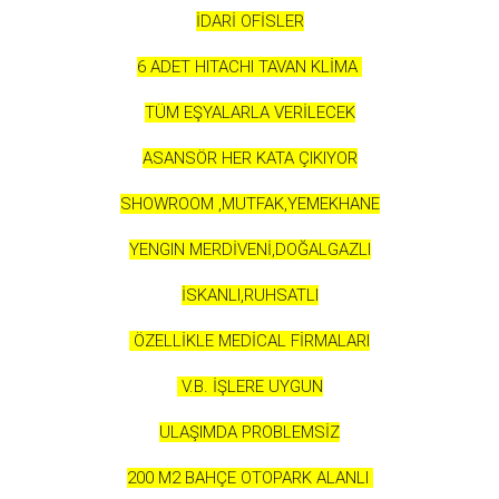
İDARİ OFİSLER
6 ADET HITACHI TAVAN KLİMA
TÜM EŞYALARLA VERİLECEK
ASANSÖR HER KATA ÇIKIYOR
SHOWROOM ,MUTFAK,YEMEKHANE
YENGIN MERDİVENİ,DOĞALGAZLI
İSKANLI,RUHSATLI
ÖZELLİKLE MEDİCAL FİRMALARI
V.B. İŞLERE UYGUN
ULAŞIMDA PROBLEMSİZ
200 M2 BAHÇE OTOPARK ALANLI