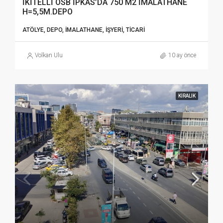
İKİTELLİ OSB İPKAS’DA 750 M2 İMALATHANE
H=5,5M.DEPO
ATÖLYE, DEPO, İMALATHANE, İŞYERI, TICARI
Volkan Ulu
10 ay önce
KIRALIK