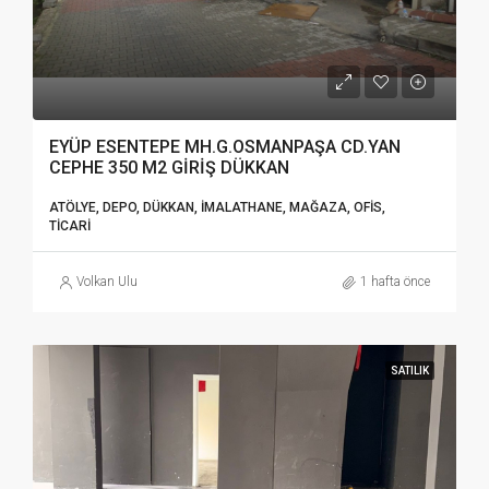
EYÜP ESENTEPE MH.G.OSMANPAŞA CD.YAN
CEPHE 350 M2 GİRİŞ DÜKKAN
ATÖLYE, DEPO, DÜKKAN, İMALATHANE, MAĞAZA, OFIS,
TICARI
Volkan Ulu
1 hafta önce
SATILIK