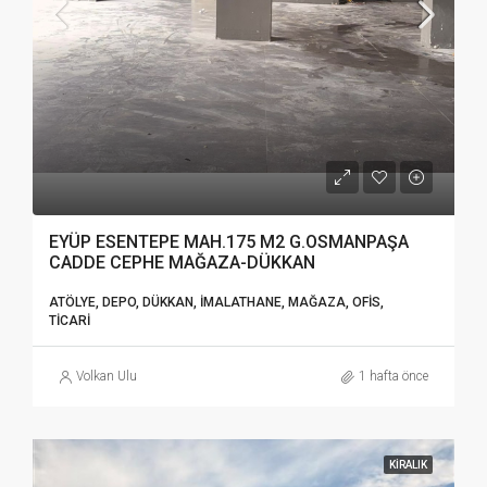
EYÜP ESENTEPE MAH.175 M2 G.OSMANPAŞA
CADDE CEPHE MAĞAZA-DÜKKAN
ATÖLYE, DEPO, DÜKKAN, İMALATHANE, MAĞAZA, OFIS,
TICARI
Volkan Ulu
1 hafta önce
KIRALIK