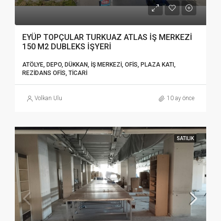
EYÜP TOPÇULAR TURKUAZ ATLAS İŞ MERKEZİ
150 M2 DUBLEKS İŞYERİ
ATÖLYE, DEPO, DÜKKAN, İŞ MERKEZI, OFIS, PLAZA KATI,
REZIDANS OFIS, TICARI
Volkan Ulu
10 ay önce
SATILIK