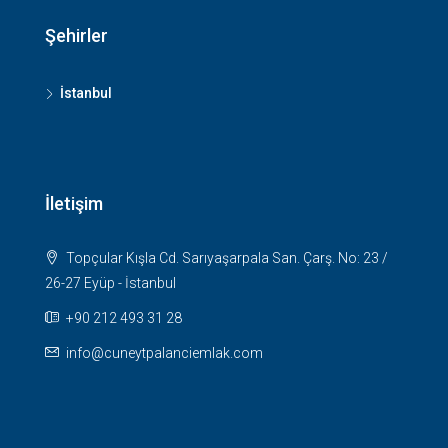
Şehirler
İstanbul
İletişim
Topçular Kışla Cd. Sarıyaşarpala San. Çarş. No: 23 /
26-27 Eyüp - İstanbul
+90 212 493 31 28
info@cuneytpalanciemlak.com