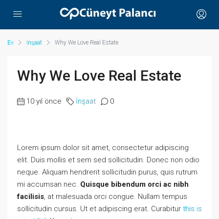
Ev
İnşaat
Why We Love Real Estate
Why We Love Real Estate
10 yıl önce
İnşaat
0
Lorem ipsum dolor sit amet, consectetur adipiscing
elit. Duis mollis et sem sed sollicitudin. Donec non odio
neque. Aliquam hendrerit sollicitudin purus, quis rutrum
mi accumsan nec.
Quisque bibendum orci ac nibh
facilisis
, at malesuada orci congue. Nullam tempus
sollicitudin cursus. Ut et adipiscing erat. Curabitur
this is