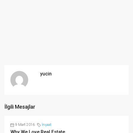
yucin
İlgili Mesajlar
9 Mart 2016
İnşaat
Why We Love Real Estate