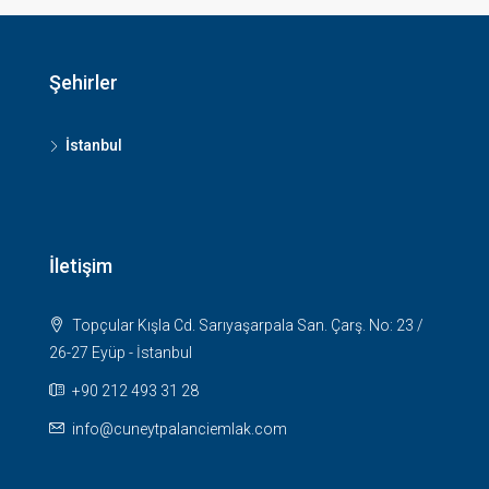
Şehirler
İstanbul
İletişim
Topçular Kışla Cd. Sarıyaşarpala San. Çarş. No: 23 /
26-27 Eyüp - İstanbul
+90 212 493 31 28
info@cuneytpalanciemlak.com