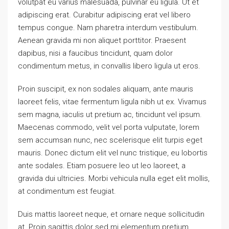
volutpat eu varius malesuada, pulvinar eu ligula. Ut et
adipiscing erat. Curabitur adipiscing erat vel libero
tempus congue. Nam pharetra interdum vestibulum.
Aenean gravida mi non aliquet porttitor. Praesent
dapibus, nisi a faucibus tincidunt, quam dolor
condimentum metus, in convallis libero ligula ut eros.
Proin suscipit, ex non sodales aliquam, ante mauris
laoreet felis, vitae fermentum ligula nibh ut ex. Vivamus
sem magna, iaculis ut pretium ac, tincidunt vel ipsum.
Maecenas commodo, velit vel porta vulputate, lorem
sem accumsan nunc, nec scelerisque elit turpis eget
mauris. Donec dictum elit vel nunc tristique, eu lobortis
ante sodales. Etiam posuere leo ut leo laoreet, a
gravida dui ultricies. Morbi vehicula nulla eget elit mollis,
at condimentum est feugiat.
Duis mattis laoreet neque, et ornare neque sollicitudin
at. Proin sagittis dolor sed mi elementum pretium.