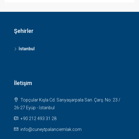
Şehirler
İstanbul
İletişim
Topçular Kışla Cd. Sarıyaşarpala San. Çarş. No: 23 /
26-27 Eyüp - İstanbul
+90 212 493 31 28
info@cuneytpalanciemlak.com