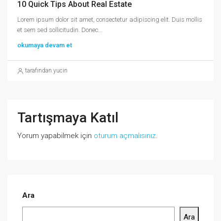
10 Quick Tips About Real Estate
Lorem ipsum dolor sit amet, consectetur adipiscing elit. Duis mollis
et sem sed sollicitudin. Donec...
okumaya devam et
tarafından yucin
Tartışmaya Katıl
Yorum yapabilmek için
oturum açmalısınız
.
Ara
Ara