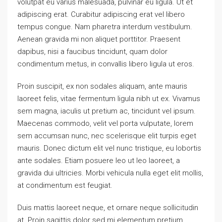
volutpat eu varius malesuada, pulvinar eu ligula. Ut et
adipiscing erat. Curabitur adipiscing erat vel libero
tempus congue. Nam pharetra interdum vestibulum.
Aenean gravida mi non aliquet porttitor. Praesent
dapibus, nisi a faucibus tincidunt, quam dolor
condimentum metus, in convallis libero ligula ut eros.
Proin suscipit, ex non sodales aliquam, ante mauris
laoreet felis, vitae fermentum ligula nibh ut ex. Vivamus
sem magna, iaculis ut pretium ac, tincidunt vel ipsum.
Maecenas commodo, velit vel porta vulputate, lorem
sem accumsan nunc, nec scelerisque elit turpis eget
mauris. Donec dictum elit vel nunc tristique, eu lobortis
ante sodales. Etiam posuere leo ut leo laoreet, a
gravida dui ultricies. Morbi vehicula nulla eget elit mollis,
at condimentum est feugiat.
Duis mattis laoreet neque, et ornare neque sollicitudin
at. Proin sagittis dolor sed mi elementum pretium.