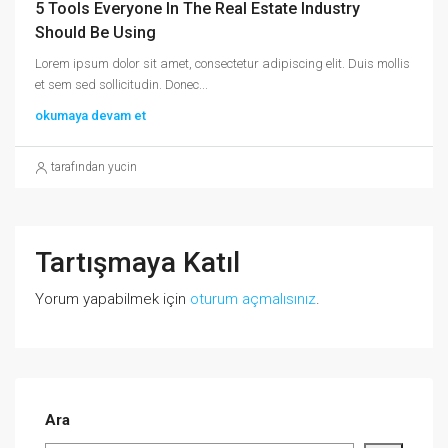
5 Tools Everyone In The Real Estate Industry
Should Be Using
Lorem ipsum dolor sit amet, consectetur adipiscing elit. Duis mollis
et sem sed sollicitudin. Donec...
okumaya devam et
tarafından yucin
Tartışmaya Katıl
Yorum yapabilmek için
oturum açmalısınız
.
Ara