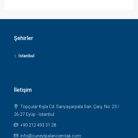
Şehirler
İstanbul
İletişim
Topçular Kışla Cd. Sarıyaşarpala San. Çarş. No: 23 /
26-27 Eyüp - İstanbul
+90 212 493 31 28
info@cuneytpalanciemlak.com