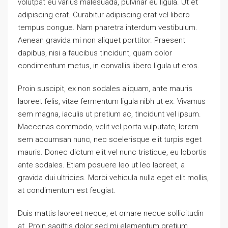
volutpat eu varius malesuada, pulvinar eu ligula. Ut et
adipiscing erat. Curabitur adipiscing erat vel libero
tempus congue. Nam pharetra interdum vestibulum.
Aenean gravida mi non aliquet porttitor. Praesent
dapibus, nisi a faucibus tincidunt, quam dolor
condimentum metus, in convallis libero ligula ut eros.
Proin suscipit, ex non sodales aliquam, ante mauris
laoreet felis, vitae fermentum ligula nibh ut ex. Vivamus
sem magna, iaculis ut pretium ac, tincidunt vel ipsum.
Maecenas commodo, velit vel porta vulputate, lorem
sem accumsan nunc, nec scelerisque elit turpis eget
mauris. Donec dictum elit vel nunc tristique, eu lobortis
ante sodales. Etiam posuere leo ut leo laoreet, a
gravida dui ultricies. Morbi vehicula nulla eget elit mollis,
at condimentum est feugiat.
Duis mattis laoreet neque, et ornare neque sollicitudin
at. Proin sagittis dolor sed mi elementum pretium.