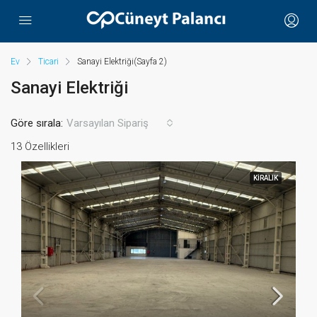
Ev
Ticari
Sanayi Elektriği
(Sayfa 2)
Sanayi Elektriği
Göre sırala:
Varsayılan Sipariş
13 Özellikleri
KIRALIK