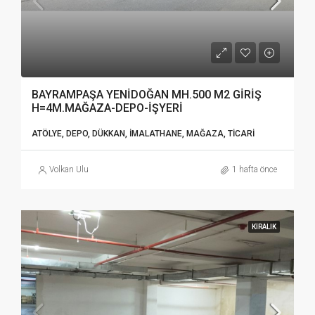
BAYRAMPAŞA YENİDOĞAN MH.500 M2 GİRİŞ
H=4M.MAĞAZA-DEPO-İŞYERİ
ATÖLYE, DEPO, DÜKKAN, İMALATHANE, MAĞAZA, TICARI
Volkan Ulu
1 hafta önce
KIRALIK