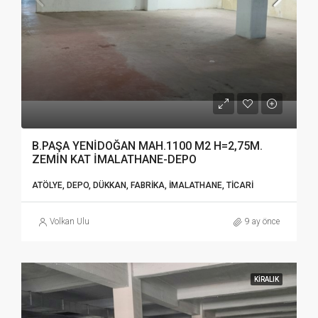
B.PAŞA YENİDOĞAN MAH.1100 M2 H=2,75M.
ZEMİN KAT İMALATHANE-DEPO
ATÖLYE, DEPO, DÜKKAN, FABRIKA, İMALATHANE, TICARI
Volkan Ulu
9 ay önce
KIRALIK