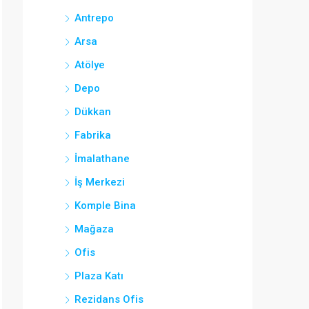
Antrepo
Arsa
Atölye
Depo
Dükkan
Fabrika
İmalathane
İş Merkezi
Komple Bina
Mağaza
Ofis
Plaza Katı
Rezidans Ofis