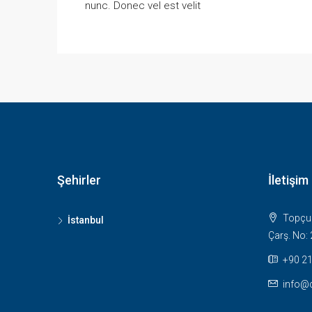
nunc. Donec vel est velit
Şehirler
İletişim
Topçula
İstanbul
Çarş. No: 
+90 21
info@