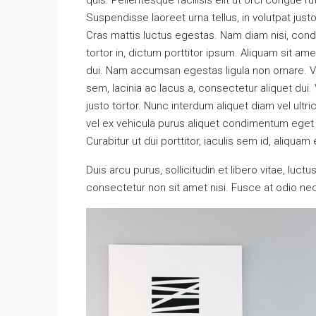
quis. Pellentesque facilisis elit ut orci congue r
Suspendisse laoreet urna tellus, in volutpat justo
Cras mattis luctus egestas. Nam diam nisi, con
tortor in, dictum porttitor ipsum. Aliquam sit am
dui. Nam accumsan egestas ligula non ornare. 
sem, lacinia ac lacus a, consectetur aliquet dui
justo tortor. Nunc interdum aliquet diam vel ultr
vel ex vehicula purus aliquet condimentum eget
Curabitur ut dui porttitor, iaculis sem id, aliquam 
Duis arcu purus, sollicitudin et libero vitae, luc
consectetur non sit amet nisi. Fusce at odio 