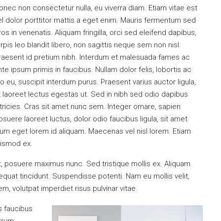
onec non consectetur nulla, eu viverra diam. Etiam vitae est
el dolor porttitor mattis a eget enim. Mauris fermentum sed
ros in venenatis. Aliquam fringilla, orci sed eleifend dapibus,
urpis leo blandit libero, non sagittis neque sem non nisl.
raesent id pretium nibh. Interdum et malesuada fames ac
nte ipsum primis in faucibus. Nullam dolor felis, lobortis ac
eo eu, suscipit interdum purus. Praesent varius auctor ligula,
t laoreet lectus egestas ut. Sed in nibh sed odio dapibus
ltricies. Cras sit amet nunc sem. Integer ornare, sapien
osuere laoreet luctus, dolor odio faucibus ligula, sit amet
um eget lorem id aliquam. Maecenas vel nisl lorem. Etiam
uismod ex.
et, posuere maximus nunc. Sed tristique mollis ex. Aliquam
quat tincidunt. Suspendisse potenti. Nam eu mollis velit,
, volutpat imperdiet risus pulvinar vitae.
s faucibus