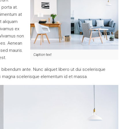
utrum.
 porta at.
dimentum at
et aliquam
Vivamus ex
. Vivamus non
ices. Aenean
 sed mauris.
Caption text
est.
tus bibendum ante. Nunc aliquet libero ut dui scelerisque
nec magna scelerisque elementum id et massa.