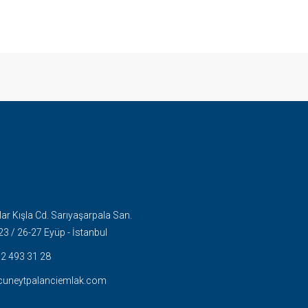
r Kışla Cd. Sarıyaşarpala San.
23 / 26-27 Eyüp - İstanbul
2 493 31 28
cuneytpalanciemlak.com