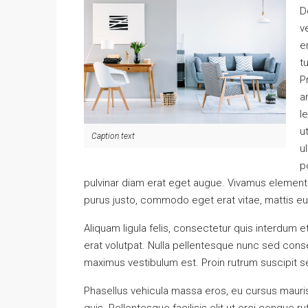
D
v
e
t
P
a
l
u
Caption text
u
p
pulvinar diam erat eget augue. Vivamus element
purus justo, commodo eget erat vitae, mattis e
Aliquam ligula felis, consectetur quis interdum 
erat volutpat. Nulla pellentesque nunc sed conse
maximus vestibulum est. Proin rutrum suscipit sem
Phasellus vehicula massa eros, eu cursus mauri