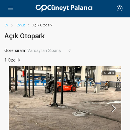
Ev
Konut
Açık Otopark
Açık Otopark
Göre sırala:
Varsayılan Sipariş
1 Özellik
KIRALIK