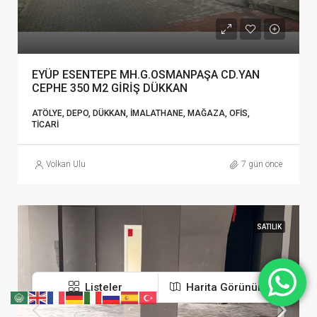
EYÜP ESENTEPE MH.G.OSMANPAŞA CD.YAN
CEPHE 350 M2 GİRİŞ DÜKKAN
ATÖLYE, DEPO, DÜKKAN, İMALATHANE, MAĞAZA, OFIS,
TICARI
Volkan Ulu
7 gün önce
SATILIK
Listeler
Harita Görünümü