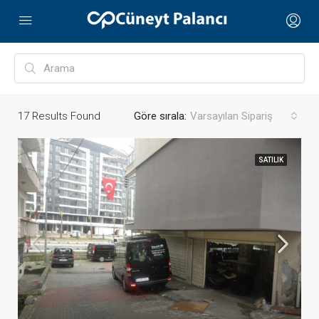
17
Results Found
Göre sırala:
Varsayılan Sipariş
SATILIK