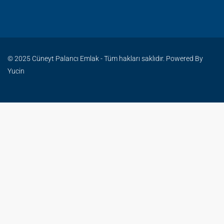
© 2025 Cüneyt Palancı Emlak - Tüm hakları saklıdır. Powered By
Yucin