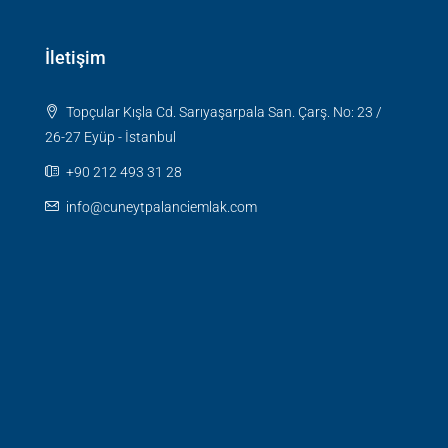
İletişim
Topçular Kışla Cd. Sarıyaşarpala San. Çarş. No: 23 /
26-27 Eyüp - İstanbul
+90 212 493 31 28
info@cuneytpalanciemlak.com