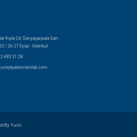
r Kışla Cd. Sarıyaşarpala San.
23 / 26-27 Eyüp - İstanbul
2 493 31 28
cuneytpalanciemlak.com
ed By Yucin