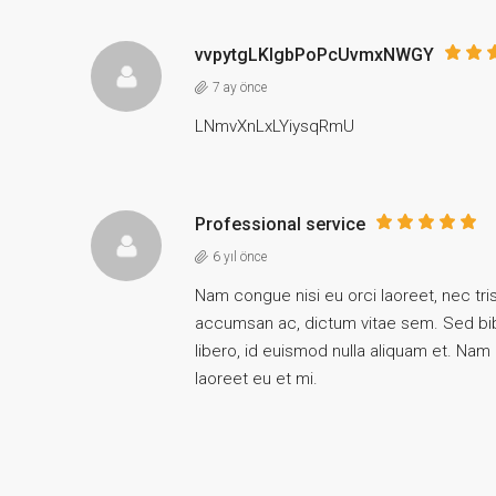
vvpytgLKIgbPoPcUvmxNWGY
7 ay önce
LNmvXnLxLYiysqRmU
Professional service
6 yıl önce
Nam congue nisi eu orci laoreet, nec t
accumsan ac, dictum vitae sem. Sed bib
libero, id euismod nulla aliquam et. Nam 
laoreet eu et mi.