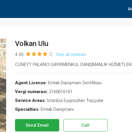
A
Volkan Ulu
4.33
See all reviews
CÜNEYT PALANCI GAYRİMENKUL DANIŞMANLIK HİZMETLERİ
Agent License:
Emlak Danışmanı Sertifikası
Vergi numarası:
2160616161
Service Areas:
İstanbul Eyüpsultan Topçular
Specialties:
Emlak Danışmanı
Send Email
Call