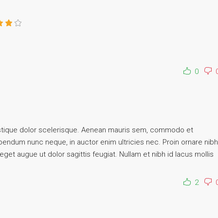
0
ristique dolor scelerisque. Aenean mauris sem, commodo et
endum nunc neque, in auctor enim ultricies nec. Proin ornare nibh
eget augue ut dolor sagittis feugiat. Nullam et nibh id lacus mollis
2