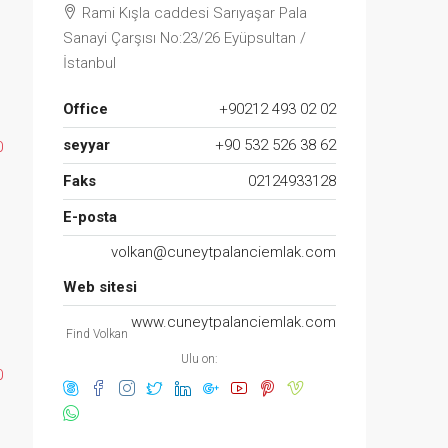
Rami Kışla caddesi Sarıyaşar Pala
Sanayi Çarşısı No:23/26 Eyüpsultan /
İstanbul
Office
+90212 493 02 02
seyyar
+90 532 526 38 62
0
Faks
02124933128
E-posta
volkan@cuneytpalanciemlak.com
Web sitesi
www.cuneytpalanciemlak.com
Find Volkan
Ulu on:
0